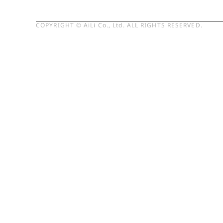
COPYRIGHT © AiLi Co., Ltd. ALL RIGHTS RESERVED.