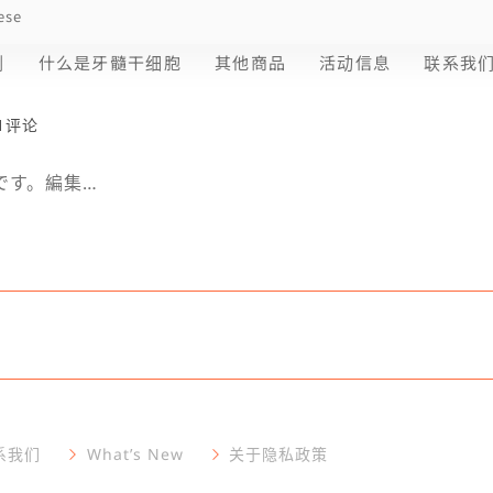
ese
剂
什么是牙髓干细胞
其他商品
活动信息
联系我
1评论
稿です。編集…
系我们
What’s New
关于隐私政策